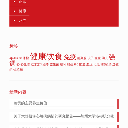
正念
健康
营养
标签
健康饮食
免疫
强
Aged Garlic
体检
前列腺
孩子
宝宝
幼儿
调
心
心血管
欧米加3
湿疹
益生菌
福利
维生素C
能源
血压
记忆
辅酶Q10
过敏
的
锯棕榈
最新内容
姜黄的主要养生价值
关于大蒜扭转心脏病病情的研究报告——加州大学洛杉矶分校