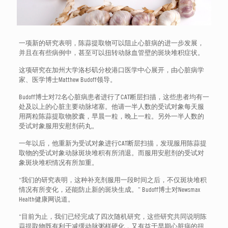
一项新的研究表明，陈蒜提取物可以阻止心脏病的进一步发展，
并且在有些病例中，甚至可以扭转动脉血管壁的斑块堆积症状。
这项研究在加州大学洛杉矶分校港口医学中心展开，由心脏病学
家、医学博士Matthew Budoff领导。
Budoff博士对72名心脏病患者进行了CAT断层扫描，这些患者均有一
处及以上的心脏主要动脉堵塞。他请一半人数的受试对象每天服
用两粒陈蒜提取物胶囊，早晨一粒，晚上一粒。另外一半人数的
受试对象服用安慰剂药丸。
一年以后，他重新为受试对象进行CAT断层扫描，发现服用陈蒜提
取物的受试对象动脉斑块堆积有所消退。而服用安慰剂的受试对
象斑块堆积情况有所加重。
“我们的研究表明，这种补充剂服用一段时间之后，不仅斑块堆积
情况有所变化，还能防止新的斑块生成。” Budoff博士对Newsmax
Health健康网说道。
“目前为止，我们已经完成了四次随机研究，这些研究共同说明陈
蒜提取物既有利于减缓动脉粥样硬化，又有益于早期心脏病的扭