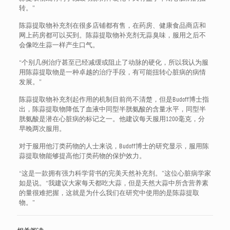
转。”
陈蒜提取物补充剂在很多店铺都有售，在药房、健康食品商店和
网上药房都可以买到。陈蒜提取物补充剂无蒜臭味，服用之后不
会像吃生蒜一样产生口气。
“个别几例治疗甚至已经减缓或阻止了动脉的硬化，所以我认为服
用陈蒜提取物是一种卓越的治疗手段，有可能扭转心脏病的病情
发展。”
陈蒜提取物补充剂起作用的机制目前尚不清楚，但是Budoff博士指
出，陈蒜提取物降低了血液中同型半胱氨酸的含量水平，同型半
胱氨酸是潜在心脏病的标记之一。他建议每天服用1200毫克，分
早晚两次服用。
对于服用他汀类药物的人士来说，Budoff博士的研究显示，服用陈
蒜提取物能够提高他汀类药物的保护效力。
“这是一款拥有强力科学背书的完美天然补充剂。”这位心脏病学家
如是说。“我建议大家每天都吃大蒜，但是天然大蒜中所含营养素
的量很难把握，这就是为什么我们在研究中使用的是陈蒜提取
物。”