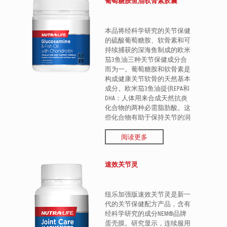
葡萄糖胺鱼油软骨素胶囊
本品将经科学研究的关节保健
的硫酸葡萄糖胺、软骨素和可
持续捕获的深海鱼制成的欧米
茄3鱼油三种关节保健成分合
而为一。葡萄糖胺和软骨素是
构成健康关节软骨的天然基本
成分。欧米茄3鱼油提供EPA和
DHA：人体用来合成天然抗炎
化合物的两种必需脂肪酸。这
些化合物有助于保持关节的润
滑和灵活性。欧米茄3鱼油还
有助于支持健康的血液循环。
阅读更多
速效关节灵
纽乐加强版速效关节灵是新一
代的关节保健配方产品，含有
经科学研究的成分NEM®品牌
蛋壳膜。研究显示，连续服用