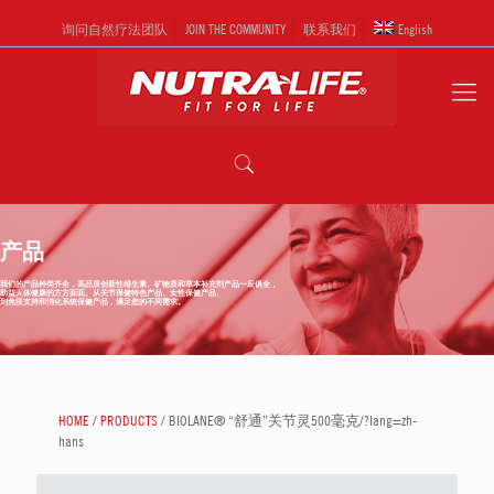
询问自然疗法团队
JOIN THE COMMUNITY
联系我们
English
产品
我们的产品种类齐全，高品质创新性维生素、矿物质和草本补充剂产品一应俱全，
助益人体健康的方方面面。从关节保健特色产品、女性保健产品、
到免疫支持和消化系统保健产品，满足您的不同需求。
HOME
/
PRODUCTS
/ BIOLANE® “舒通”关节灵500毫克/?lang=zh-
hans