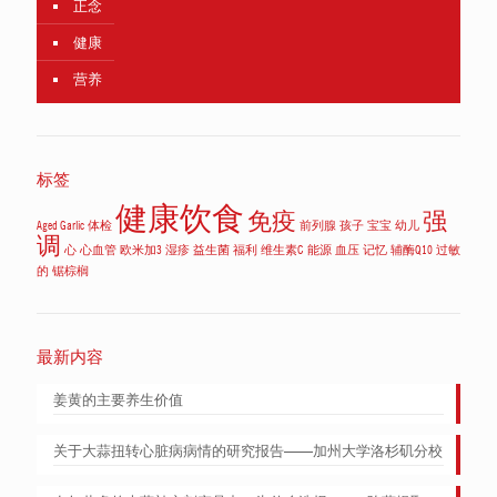
正念
健康
营养
标签
健康饮食
免疫
强
Aged Garlic
体检
前列腺
孩子
宝宝
幼儿
调
心
心血管
欧米加3
湿疹
益生菌
福利
维生素C
能源
血压
记忆
辅酶Q10
过敏
的
锯棕榈
最新内容
姜黄的主要养生价值
关于大蒜扭转心脏病病情的研究报告——加州大学洛杉矶分校