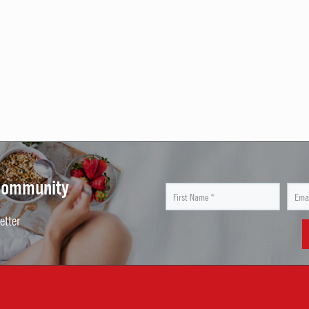
 Community
etter