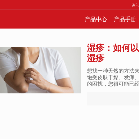
询
产品中心
产品手册
湿疹：如何以
湿疹
想找一种天然的方法来
饱受皮肤干燥、发痒
的困扰，您很可能已