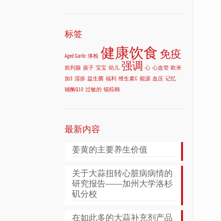
标签
健康饮食
免疫
Aged Garlic
体检
强调
前列腺
孩子
宝宝
幼儿
心
心血管
欧米
加3
湿疹
益生菌
福利
维生素C
能源
血压
记忆
辅酶Q10
过敏的
锯棕榈
最新内容
姜黄的主要养生价值
关于大蒜扭转心脏病病情的
研究报告——加州大学洛杉
矶分校
在如此多的大蒜补充剂产品