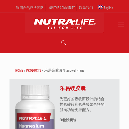
询问自然疗法团队
JOIN THE COMMUNITY
联系我们
English
HOME
/
PRODUCTS
/ 乐易镁胶囊/?lang=zh-hans
乐易镁胶囊
为更好的吸收而设计的结合
甘氨酸镁和氨基酸鳌合镁的
肌肉功能支持配方。
60粒胶囊装