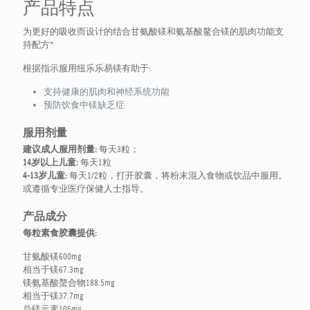
产品特点
为更好的吸收而设计的结合甘氨酸镁和氨基酸鳌合镁的肌肉功能支
持配方*
根据指示服用纽乐乐易镁有助于:
支持健康的肌肉和神经系统功能
预防饮食中镁缺乏症
服用剂量
建议成人服用剂量:
每天3粒；
14岁以上儿童:
每天1粒
4-13岁儿童:
每天1/2粒，打开胶囊，将粉末混入食物或饮品中服用。
或遵循专业医疗保健人士指导。
产品成分
每粒素食胶囊提供:
甘氨酸镁600mg
相当于镁67.3mg
镁氨基酸螯合物188.5mg
相当于镁37.7mg
总镁元素105mg